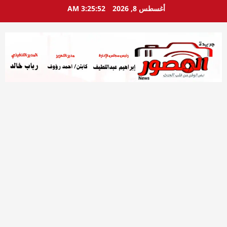
خطي
أغسطس 8, 2026
3:25:53 AM
لى
لمحتوى