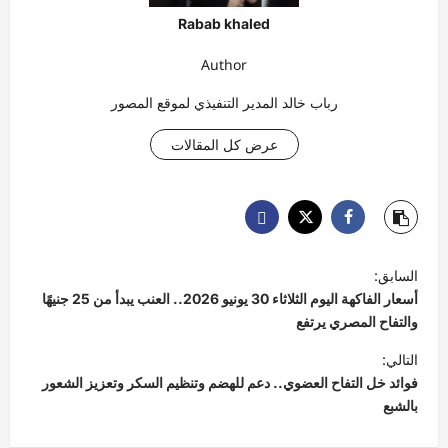
Rabab khaled
Author
رباب خالد المدير التنفيذي لموقع المصور
عرض كل المقالات
ت
السابق:
ص
أسعار الفاكهة اليوم الثلاثاء 30 يونيو 2026.. العنب يبدأ من 25 جنيهًا
فّ
والتفاح المصري يرتفع
ح
التالي:
فوائد خل التفاح العضوي.. دعم للهضم وتنظيم السكر وتعزيز الشعور
ا
بالشبع
ل