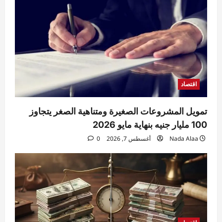
شكر دون إصابات.. والتحقيقات تكشف
الملابسات
4
Raneem
أغسطس 7, 2026
0
حوادث
مقتل مسن بورسعيد.. العثور على رجل مُقيد
اليدين والقدمين داخل منزله والأمن يكثف
التحريات
اقتصاد
5
Raneem
أغسطس 7, 2026
0
تمويل المشروعات الصغيرة ومتناهية الصغر يتجاوز
100 مليار جنيه بنهاية مايو 2026
Nada Alaa
أغسطس 7, 2026
0