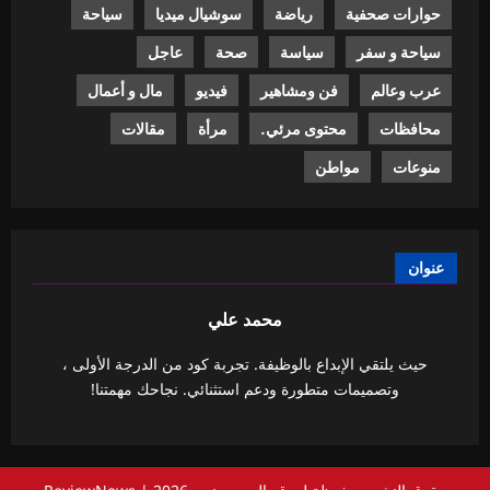
حوارات صحفية
رياضة
سوشيال ميديا
سياحة
سياحة و سفر
سياسة
صحة
عاجل
عرب وعالم
فن ومشاهير
فيديو
مال و أعمال
محافظات
محتوى مرئي.
مرأة
مقالات
منوعات
مواطن
عنوان
محمد علي
حيث يلتقي الإبداع بالوظيفة. تجربة كود من الدرجة الأولى ،
وتصميمات متطورة ودعم استثنائي. نجاحك مهمتنا!