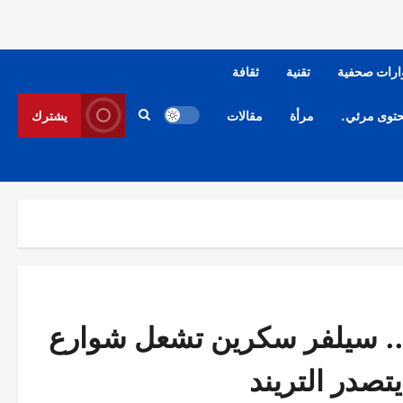
ارات صحفية
تقنية
ثقافة
توى مرئي.
مرأة
مقالات
يشترك
”.. سيلفر سكرين تشعل شوارع
تصدر التريند