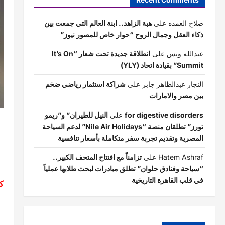
صلاح العمده
على
هبة الزاهد.. ابنة العالم التي جمعت بين
ذكاء العقل وجمال الروح “حوار خاص للمصور نيوز”
عبدالله ونس
على
انطلاقة جديدة تحت شعار “It’s On
Summit” بقيادة اتحاد (YLY)
النجار عبدالظاهر جابر
على
شراكة استثمار رياضي ضخم
بين مصر والامارات
for digestive disorders
على
النيل للطيران” و”ريمو
تورز” تطلقان منصة “Nile Air Holidays” لدعم السياحة
المصرية وتقديم تجربة سفر متكاملة بأسعار تنافسية
Hatem Ashraf
على
تزامناً مع افتتاح المتحف الكبير..
“سياحة وفنادق حلوان” تطلق مبادرات لبحث طلابها عملياً
في قلب القاهرة التاريخية
ك