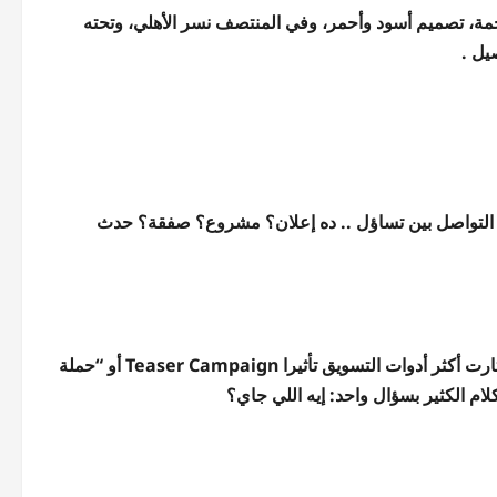
ة، تصميم أسود وأحمر، وفي المنتصف نسر الأهلي، وتحته
يل .
التواصل بين تساؤل .. ده إعلان؟ مشروع؟ صفقة؟ حدث
الشركة التي تقف خلف اللغز هي “سيلفر سكرين” Silver Screen واختارت أكثر أدوات التسويق تأثيرا Teaser Campaign أو “حملة
ام الكثير بسؤال واحد: إيه اللي جاي؟