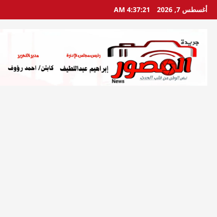
خطي
أغسطس 7, 2026
4:37:22 AM
لى
لمحتوى