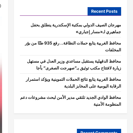
Recent Posts
مهرجان الصيف الدولي بمكتبة الإسكندرية ينطلق بحفل
جماهيري لـ«مسار إجباري»
محافظ الغربية يتابع حملات النظافة.. رفع 935 طنًا من بؤر
المخلفات
محافظ الدقهلية يستقبل مساعدي وزير العدل في مستهل
زيارة لافتتاح مكتب توثيق بـ”صهرجت الصغرى” بأجا
محافظ الغربية يتابع نتائج الحملات التموينية ويؤكد استمرار
الرقابة اليومية على المخابز البلدية
محافظ الوادي الجديد تلتقي مدير الأمن لبحث مشروعات دعم
المنظومة الأمنية
Recent Comments