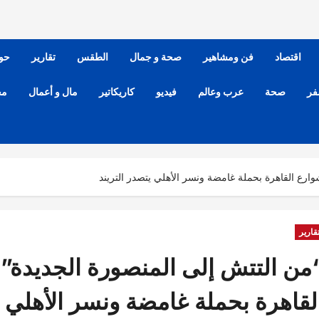
اقتصاد
فن ومشاهير
صحة و جمال
الطقس
تقارير
حو
فر
صحة
عرب وعالم
فيديو
كاريكاتير
مال و أعمال
مح
رع القاهرة بحملة غامضة ونسر الأهلي يتصدر التريند
قارير
من التتش إلى المنصورة الجديدة
لقاهرة بحملة غامضة ونسر الأهلي ي