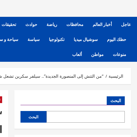
عاجل
أخبار العالم
محافظات
رياضة
حوادث
تحقيقات
حظك اليوم
سوشيال ميديا
تكنولوجيا
سياسة
سياحة و س
منوعات
مواطن
ألعاب
الرئيسية
“من التتش إلى المنصورة الجديدة”.. سيلفر سكرين تشعل شوا
ت
البحث
“
البحث
ا