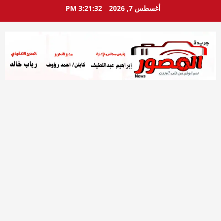
خطي
أغسطس 7, 2026
3:21:33 PM
لى
لمحتوى