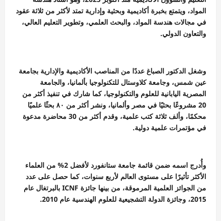
المواد، ويتمتع بخبرة أكاديمية وبحثية وإدارية تمتد لأكثر من ثلاثة عقود
في مجالات هندسة المواد، والبحث العلمي، وتطوير التعليم العالي،
والتعاون الدولي.
وشغل الدكتور الصباغ عددًا من المناصب الأكاديمية والإدارية بجامعة
عين شمس، وجامعة كلاوستال للتكنولوجيا بألمانيا، والجامعة
المصرية اليابانية للعلوم والتكنولوجيا، كما شارك في تنفيذ أكثر من
20 مشروعًا بحثيًا في مصر وألمانيا، ونشر أكثر من ٨٠ بحثًا علميًا
محكمًا، وألف ثلاثة كتب علمية، وقدم أكثر من 30 محاضرة مدعوة
في مؤتمرات علمية دولية.
وأُدرج اسمه ضمن قائمة جامعة ستانفورد لأفضل 2% من العلماء
الأكثر تأثيرًا على مستوى العالم لأربع سنوات، كما حصل على عدد
من الجوائز العلمية المرموقة، من بينها جائزة ICNF بالبرتغال عام
2015، وجائزة الدولة التشجيعية للعلوم الهندسية عام 2010.