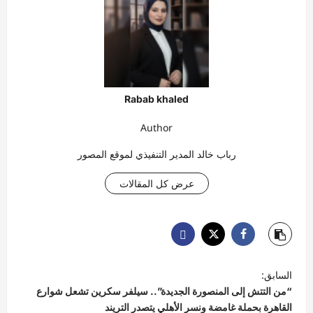
Rabab khaled
Author
رباب خالد المدير التنفيذي لموقع المصور
عرض كل المقالات
ت
السابق:
ص
“من التتش إلى المنصورة الجديدة”.. سيلفر سكرين تشعل شوارع
فّ
القاهرة بحملة غامضة ونسر الأهلي يتصدر التريند