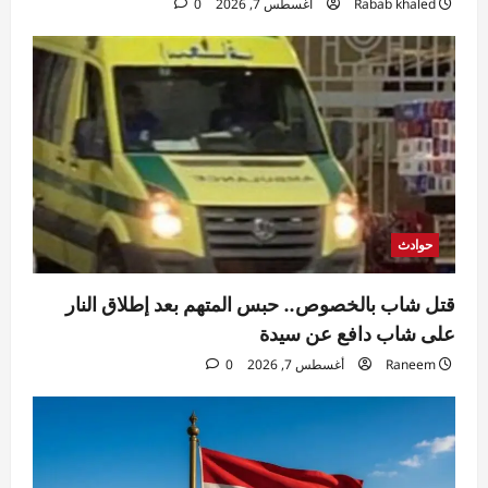
Rabab khaled
أغسطس 7, 2026
0
رئيس وزراء باكستان يبدأ زيارة رسمية إلى
السعودية
Rabab khaled
أغسطس 7, 2026
4
0
محافظات
محافظ الجيزة يعلن بدء تطوير ورصف شارع
المطار بطول ١.٥ كم من منطقة المطافئ
وحتى نفق إمبابة
5
Eman Sherif
أغسطس 7, 2026
0
حوادث
قتل شاب بالخصوص.. حبس المتهم بعد إطلاق النار
على شاب دافع عن سيدة
Raneem
أغسطس 7, 2026
0