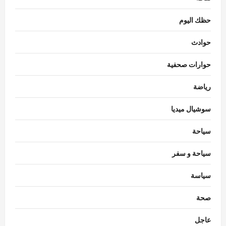
حظك اليوم
حوادث
حوارات صحفية
رياضة
سوشيال ميديا
سياحة
سياحة و سفر
سياسة
سياسة
تحركات برلمانية وحكومية في مصر لمواجهة
صحة
تداعيات الزلازل
Rabab khaled
أغسطس 7, 2026
عاجل
3
0