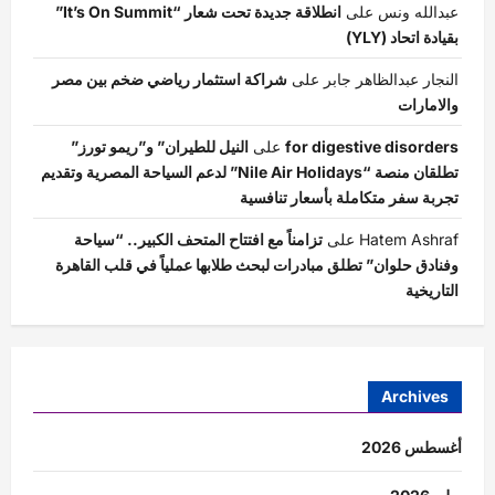
عبدالله ونس
على
انطلاقة جديدة تحت شعار “It’s On Summit”
بقيادة اتحاد (YLY)
النجار عبدالظاهر جابر
على
شراكة استثمار رياضي ضخم بين مصر
والامارات
for digestive disorders
على
النيل للطيران” و”ريمو تورز”
تطلقان منصة “Nile Air Holidays” لدعم السياحة المصرية وتقديم
تجربة سفر متكاملة بأسعار تنافسية
Hatem Ashraf
على
تزامناً مع افتتاح المتحف الكبير.. “سياحة
وفنادق حلوان” تطلق مبادرات لبحث طلابها عملياً في قلب القاهرة
التاريخية
Archives
أغسطس 2026