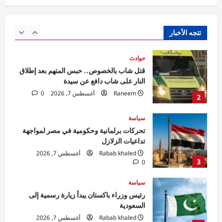
قتل شاب بالخصوص.. حبس المتهم بعد إطلاق
النار على شاب دافع عن سيدة
Raneem
أغسطس 7, 2026
0
تتجه الأخبار
2
سياسة
تحركات برلمانية وحكومية في مصر لمواجهة
تداعيات الزلازل
Rabab khaled
أغسطس 7, 2026
3
0
سياسة
رئيس وزراء باكستان يبدأ زيارة رسمية إلى
السعودية
Rabab khaled
أغسطس 7, 2026
4
0
محافظات
محافظ الجيزة يعلن بدء تطوير ورصف شارع
المطار بطول ١.٥ كم من منطقة المطافئ
وحتى نفق إمبابة