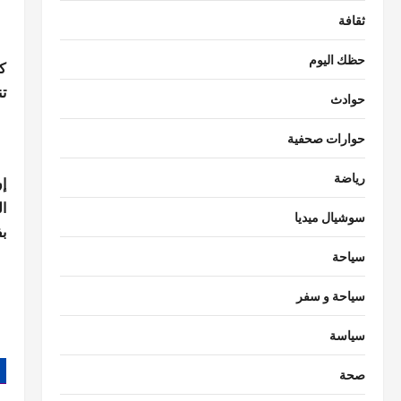
ثقافة
حظك اليوم
كم
ت
حوادث
حوارات صحفية
رياضة
إن
ا
سوشيال ميديا
بف
سياحة
سياحة و سفر
سياسة
صحة