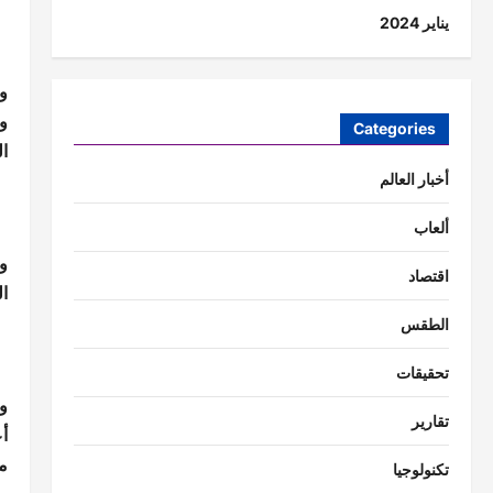
يناير 2024
و
و
Categories
ا
أخبار العالم
ألعاب
و
اقتصاد
ال
الطقس
تحقيقات
و
تقارير
أ
م
تكنولوجيا