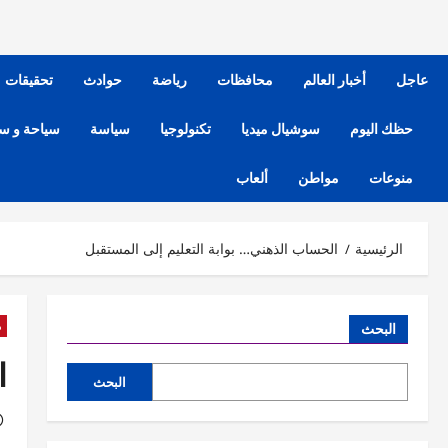
عاجل
أخبار العالم
محافظات
رياضة
حوادث
تحقيقات
حظك اليوم
سوشيال ميديا
تكنولوجيا
سياسة
سياحة و س
منوعات
مواطن
ألعاب
الرئيسية
الحساب الذهني… بوابة التعليم إلى المستقبل
م
البحث
ا
البحث