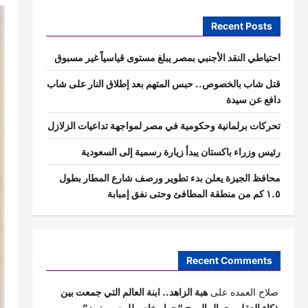
Recent Posts
احتياطي النقد الأجنبي بمصر يبلغ مستوى قياسياً غير مسبوق
قتل شاب بالخصوص.. حبس المتهم بعد إطلاق النار على شاب
دافع عن سيدة
تحركات برلمانية وحكومية في مصر لمواجهة تداعيات الزلازل
رئيس وزراء باكستان يبدأ زيارة رسمية إلى السعودية
محافظ الجيزة يعلن بدء تطوير ورصف شارع المطار بطول
١.٥ كم من منطقة المطافئ وحتى نفق إمبابة
Recent Comments
صلاح العمده
على
هبة الزاهد.. ابنة العالم التي جمعت بين
ذكاء العقل وجمال الروح “حوار خاص للمصور نيوز”