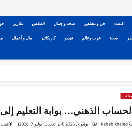
اقتصاد
فن ومشاهير
صحة و جمال
الطقس
تقارير
حو
فر
صحة
عرب وعالم
فيديو
كاريكاتير
مال و أعمال
مح
قالات
لحساب الذهني… بوابة التعليم إلى
Rabab khaled
يوليو 7, 2026 (آخر تحديث: يوليو 7, 2026)
تمت قراء