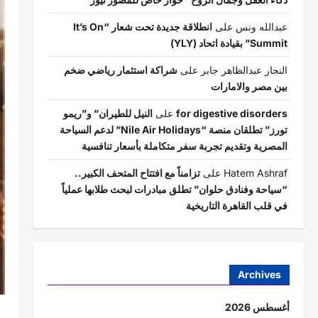
عبدالله ونس
على
انطلاقة جديدة تحت شعار “It’s On
Summit” بقيادة اتحاد (YLY)
النجار عبدالظاهر جابر
على
شراكة استثمار رياضي ضخم
بين مصر والامارات
for digestive disorders
على
النيل للطيران” و”ريمو
تورز” تطلقان منصة “Nile Air Holidays” لدعم السياحة
المصرية وتقديم تجربة سفر متكاملة بأسعار تنافسية
Hatem Ashraf
على
تزامناً مع افتتاح المتحف الكبير..
“سياحة وفنادق حلوان” تطلق مبادرات لبحث طلابها عملياً
في قلب القاهرة التاريخية
Archives
أغسطس 2026