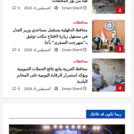
بـ”صهرجت الصغرى” بأجا
3
Eman Sherif
أغسطس 6, 2026
0
محافظات
محافظ الغربية يتابع نتائج الحملات التموينية
ويؤكد استمرار الرقابة اليومية على المخابز
البلدية
4
Eman Sherif
أغسطس 6, 2026
0
محافظات
محافظ الوادي الجديد تلتقي مدير الأمن لبحث
مشروعات دعم المنظومة الأمنية
Rabab khaled
أغسطس 6, 2026
5
0
محافظات
مهرجان الصيف الدولي بمكتبة الإسكندرية
ربما تكون قد فاتتك
ينطلق بحفل جماهيري لـ«مسار إجباري»
Eman Sherif
أغسطس 6, 2026
0
1