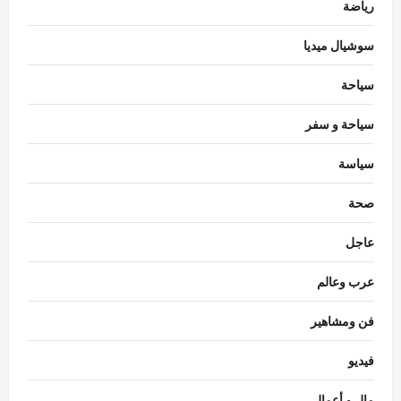
رياضة
سوشيال ميديا
سياحة
سياحة و سفر
سياسة
محافظات
محافظ الدقهلية يستقبل مساعدي وزير العدل
صحة
في مستهل زيارة لافتتاح مكتب توثيق
بـ”صهرجت الصغرى” بأجا
عاجل
3
Eman Sherif
أغسطس 6, 2026
0
عرب وعالم
محافظات
محافظ الغربية يتابع نتائج الحملات التموينية
فن ومشاهير
ويؤكد استمرار الرقابة اليومية على المخابز
البلدية
فيديو
4
Eman Sherif
أغسطس 6, 2026
0
مال و أعمال