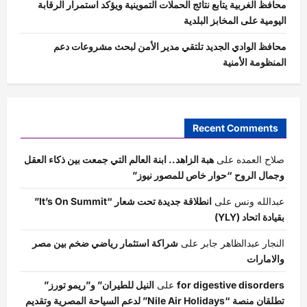
محافظ الغربية يتابع نتائج الحملات التموينية ويؤكد استمرار الرقابة
اليومية على المخابز البلدية
محافظ الوادي الجديد تلتقي مدير الأمن لبحث مشروعات دعم
المنظومة الأمنية
Recent Comments
صلاح العمده
على
هبة الزاهد.. ابنة العالم التي جمعت بين ذكاء العقل
وجمال الروح “حوار خاص للمصور نيوز”
عبدالله ونس
على
انطلاقة جديدة تحت شعار “It’s On Summit”
بقيادة اتحاد (YLY)
النجار عبدالظاهر جابر
على
شراكة استثمار رياضي ضخم بين مصر
والامارات
for digestive disorders
على
النيل للطيران” و”ريمو تورز”
تطلقان منصة “Nile Air Holidays” لدعم السياحة المصرية وتقديم