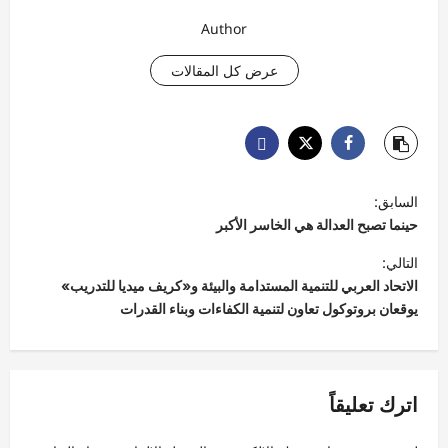
Author
عرض كل المقالات
ت
السابق:
ص
حينما تصبح العدالة هي الخاسر الأكبر
فّ
التالي:
ح
الاتحاد العربي للتنمية المستدامة والبيئة و«كريف ميديا للتدريب»
يوقعان بروتوكول تعاون لتنمية الكفاءات وبناء القدرات
ا
ل
م
اترك تعليقاً
ق
ا