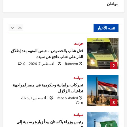
مواطن
حوادث
قتل شاب بالخصوص.. حبس المتهم بعد إطلاق
النار على شاب دافع عن سيدة
Raneem
أغسطس 7, 2026
0
تتجه الأخبار
2
سياسة
تحركات برلمانية وحكومية في مصر لمواجهة
تداعيات الزلازل
Rabab khaled
أغسطس 7, 2026
3
0
سياسة
رئيس وزراء باكستان يبدأ زيارة رسمية إلى
السعودية
Rabab khaled
أغسطس 7, 2026
4
0
محافظات
محافظ الجيزة يعلن بدء تطوير ورصف شارع