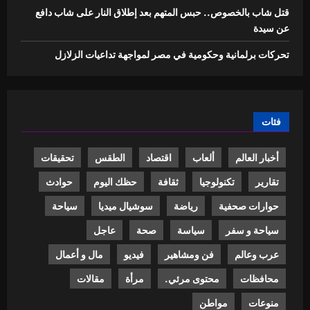
قتل شاب بالخصوص.. حبس المتهم بعد إطلاق النار على شاب دافع
عن سيدة
تحركات برلمانية وحكومية في مصر لمواجهة تداعيات الزلازل
فئات
أخبار العالم
ألعاب
اقتصاد
الطقس
تحقيقات
تقارير
تكنولوجيا
ثقافة
حظك اليوم
حوادث
حوارات صحفية
رياضة
سوشيال ميديا
سياحة
سياحة و سفر
سياسة
صحة
عاجل
عرب وعالم
فن ومشاهير
فيديو
مال و أعمال
محافظات
محتوى مرئي.
مرأة
مقالات
منوعات
مواطن