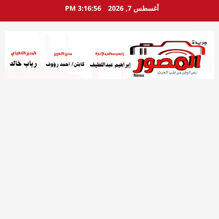
خطي
أغسطس 7, 2026
3:16:57 PM
لى
لمحتوى