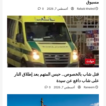
مسبوق
سياسة
Rabab khaled
أغسطس 7, 2026
0
رئيس وزراء باكستان يبدأ زيارة رسمية إلى
السعودية
Rabab khaled
أغسطس 7, 2026
4
0
محافظات
محافظ الجيزة يعلن بدء تطوير ورصف شارع
المطار بطول ١.٥ كم من منطقة المطافئ
وحتى نفق إمبابة
5
Eman Sherif
أغسطس 7, 2026
0
حوادث
قتل شاب بالخصوص.. حبس المتهم بعد إطلاق النار
على شاب دافع عن سيدة
Raneem
أغسطس 7, 2026
0