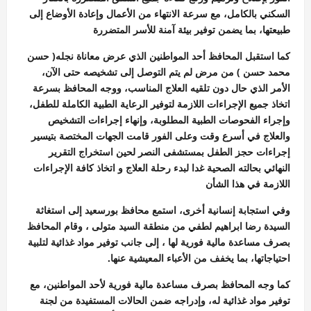
السكني بالكامل، مع سرعة الانتهاء من الأعمال وإعادة الأوضاع إلى
طبيعتها، بما يضمن توفير بيئة آمنة للأسر المتضررة
كما استقبل المحافظ أحد المواطنين الذي عرض معاناة نجله( حسن
محمد حسن ) من مرض لم يتم التوصل إلى تشخيصه حتى الآن،
الأمر الذي حال دون تلقيه العلاج المناسب، ووجه المحافظ بسرعة
اتخاذ جميع الإجراءات اللازمة لتوفير الرعاية الطبية الكاملة للطفل،
وإجراء الفحوصات الطبية المطلوبة، وإنهاء إجراءات التشخيص
والعلاج في أسرع وقت وعلى الفور قامت الجهات المختصة بتيسير
إجراءات حجز الطفل بمستشفى النصر لحين استخراج التقرير
النهائي بحالته الصحية غدا لبدء رحلة العلاج و اتخاذ كافة الإجراءات
اللازمة في هذا الشأن
وفي استجابة إنسانية أخرى، استمع محافظ بورسعيد إلى استغاثة
السيدة رضا ابراهيم لطفي من منطقة السيد متولى ، وقام المحافظ
بصرف مساعدة مالية فورية لها ، إلى جانب توفير مواد غذائية لتلبية
احتياجاتها، بما يخفف من الأعباء المعيشية عنها.
كما وجه المحافظ بصرف مساعدة مالية فورية لأحد المواطنين، مع
توفير مواد غذائية له، وإدراجه ضمن الحالات المستفيدة من لجنة