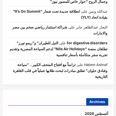
وجمال الروح “حوار خاص للمصور نيوز”
عبدالله ونس
على
انطلاقة جديدة تحت شعار “It’s On Summit”
بقيادة اتحاد (YLY)
النجار عبدالظاهر جابر
على
شراكة استثمار رياضي ضخم بين مصر
والامارات
for digestive disorders
على
النيل للطيران” و”ريمو تورز”
تطلقان منصة “Nile Air Holidays” لدعم السياحة المصرية وتقديم
تجربة سفر متكاملة بأسعار تنافسية
Hatem Ashraf
على
تزامناً مع افتتاح المتحف الكبير.. “سياحة
وفنادق حلوان” تطلق مبادرات لبحث طلابها عملياً في قلب القاهرة
التاريخية
Archives
أغسطس 2026