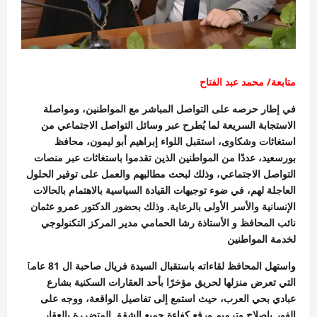
متابعة/ محمد عبد الفتاح
في إطار حرصه على التواصل المباشر مع المواطنين، ومواصلة
الاستجابة السريعة لما يُطرح عبر وسائل التواصل الاجتماعي من
استغاثات وشكاوى، استقبل اللواء إبراهيم أبو ليمون، محافظ
بورسعيد، عددًا من المواطنين الذين تقدموا باستغاثات عبر منصات
التواصل الاجتماعي، وذلك لبحث مطالبهم والعمل على توفير الحلول
العاجلة لهم، في ضوء توجيهات القيادة السياسية بالاهتمام بالحالات
الإنسانية والأسر الأولى بالرعاية. وذلك بحضور الدكتور عمرو عثمان
نائب المحافظ و الأستاذة رشا الحمامي مدير المركز التكنولوجي
لخدمة المواطنين
واستهل المحافظ لقاءاته باستقبال السيدة فريال صاحبة ال 81 عامٱ
التي تعرض منزلها لحريق مؤخرًا بأحد العقارات السكنية بشارع
عبادي بحي العرب، حيث استمع إلى تفاصيل الواقعة، ووجه على
الفور بإصلاح وترميم ورفع كفاءة جميع الشقق المتضررة بالعقار