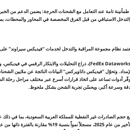
 طمأنينة تامة عند التعامل مع الشحنات الحرجة: يضمن الدعم من الخبراء
التدخل الاستباقي من قبل الفرق المخصصة في المحاور والمحطات، بما 
عتمد نظام مجموعة المراقبة والتدخل لخدمات “فيديكس سيراوند” ع
(FedEx Dataworks)، ذراع التحليلات والابتكار الرقمي 
لإمداد. وتحوّل “فيديكس داتاويركس” البيانات الناتجة عن ملايين الشح
وفّر أدوات تساعد على اتخاذ قرارات أسرع عبر مختلف مراحل رحلة الشحن
دقة وسرعة أكبر، ويحسّن تجربة الشحن بشكل ملحوظ.