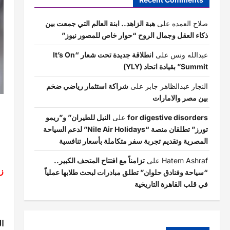
صلاح العمده
على
هبة الزاهد.. ابنة العالم التي جمعت بين
ذكاء العقل وجمال الروح “حوار خاص للمصور نيوز”
عبدالله ونس
على
انطلاقة جديدة تحت شعار “It’s On
Summit” بقيادة اتحاد (YLY)
النجار عبدالظاهر جابر
على
شراكة استثمار رياضي ضخم
بين مصر والامارات
for digestive disorders
على
النيل للطيران” و”ريمو
تورز” تطلقان منصة “Nile Air Holidays” لدعم السياحة
المصرية وتقديم تجربة سفر متكاملة بأسعار تنافسية
Hatem Ashraf
على
تزامناً مع افتتاح المتحف الكبير..
زب
“سياحة وفنادق حلوان” تطلق مبادرات لبحث طلابها عملياً
في قلب القاهرة التاريخية