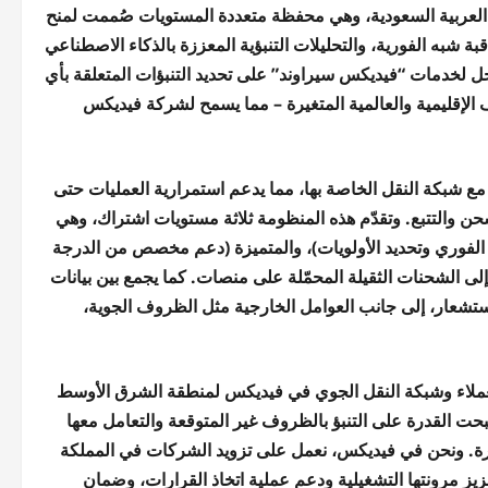
س سيراوند” (FedEx Surround) في المملكة العربية السعودية، وهي محفظة متعددة المستويات صُممت لمنح
 شبه الفورية، والتحليلات التنبؤية المعززة بالذكاء الاصطناعي
خل لخدمات “فيديكس سيراوند” على تحديد التنبؤات المتعلقة بأي
لإقليمية والعالمية المتغيرة – مما يسمح لشركة فيديكس
 شبكة النقل الخاصة بها، مما يدعم استمرارية العمليات حتى
ن والتتبع. وتقدّم هذه المنظومة ثلاثة مستويات اشتراك، وهي
ل الفوري وتحديد الأولويات)، والمتميزة (دعم مخصص من الدرجة
إلى الشحنات الثقيلة المحمّلة على منصات. كما يجمع بين بيانات
تشعار، إلى جانب العوامل الخارجية مثل الظروف الجوية،
العملاء وشبكة النقل الجوي في فيديكس لمنطقة الشرق الأوسط
صبحت القدرة على التنبؤ بالظروف غير المتوقعة والتعامل معها
رة. ونحن في فيديكس، نعمل على تزويد الشركات في المملكة
عزيز مرونتها التشغيلية ودعم عملية اتخاذ القرارات، وضمان