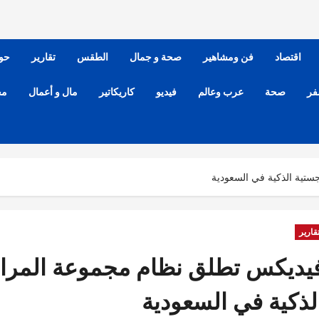
اقتصاد
فن ومشاهير
صحة و جمال
الطقس
تقارير
حو
فر
صحة
عرب وعالم
فيديو
كاريكاتير
مال و أعمال
مح
ستية الذكية في السعودية
قارير
يديكس تطلق نظام مجموعة المراقب
لذكية في السعودية