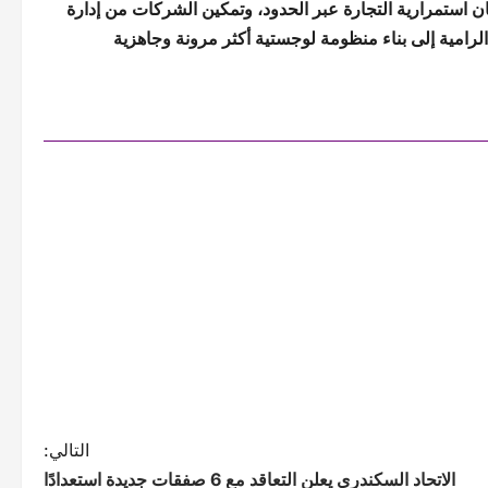
ن استمرارية التجارة عبر الحدود، وتمكين الشركات من إدارة
لياتها بثقة أكبر. ويأتي ذلك تماشياً مع مستهدفات رؤية المملكة 2030 الرامية إلى بناء منظومة لوجستية أكثر مرونة وجاهزية
التالي:
الاتحاد السكندري يعلن التعاقد مع 6 صفقات جديدة استعدادًا