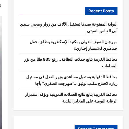
Recent Posts
البوابة المفتوحة بصدفا تستقبل الآلاف من زوار ومحبي سيدي
أبي العباس السبتي
مهرجان الصيف الدولي بمكتبة الإسكندرية ينطلق بحفل
جماهيري لـ«مسار إجباري»
محافظ الغربية يتابع حملات النظافة.. رفع 935 طنًا من بؤر
المخلفات
محافظ الدقهلية يستقبل مساعدي وزير العدل في مستهل
زيارة لافتتاح مكتب توثيق بـ”صهرجت الصغرى” بأجا
محافظ الغربية يتابع نتائج الحملات التموينية ويؤكد استمرار
الرقابة اليومية على المخابز البلدية
Recent Comments