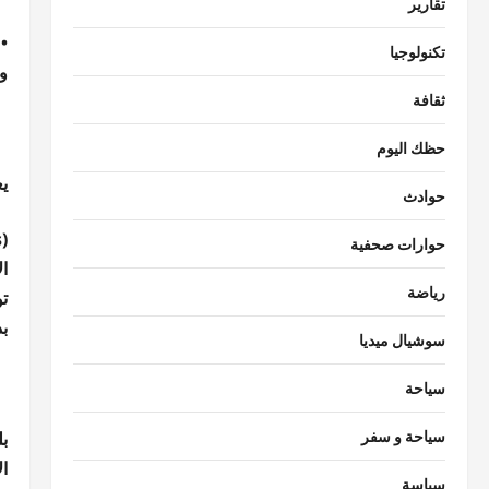
تقارير
•
تكنولوجيا
و
ثقافة
حظك اليوم
ي
حوادث
حوارات صحفية
ا
رياضة
ت
ب
سوشيال ميديا
سياحة
سياحة و سفر
سياسة