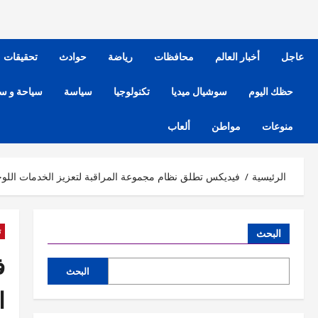
عاجل
أخبار العالم
محافظات
رياضة
حوادث
تحقيقات
حظك اليوم
سوشيال ميديا
تكنولوجيا
سياسة
سياحة و س
منوعات
مواطن
ألعاب
الرئيسية
فيديكس تطلق نظام مجموعة المراقبة لتعزيز الخدمات اللوج
ت
البحث
ف
البحث
ا