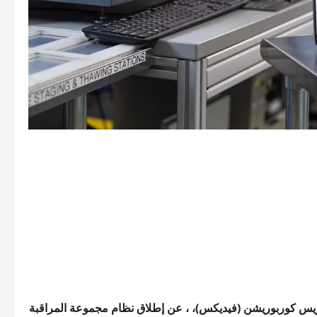
 8 يوليو 2026 – أعلنت فيدرال إكسبريس كوربوريشن (فيديكس)، ، عن إطلاق نظام مجموعة المراقبة