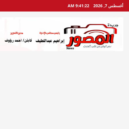
خطي
أغسطس 7, 2026
9:41:23 AM
لى
لمحتوى