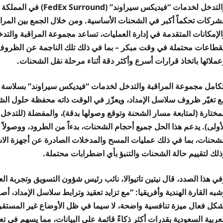
والتدخل لخدمات “فيديك
شركات تحكماً أكبر في الشحنات الأساسية. ومن خلال الجمع بين المراقبة
الإمكانات المتقدمة في إدارة العمليات، تساعد مجموعة المراقبة والتد
نقطاعات محتملة في وقت مبكر – بما في ذلك تلك الناجمة عن الظروف ا
ملائها باتخاذ قرارات أسرع وأكثر دقة أثناء مرحلة نقل الشحنات.
تكامل مجموعة المراقبة والتدخل لخدمات “فيديكس سيراوند” بسلاسة مع
ع تغيّر ظروف سلاسل الإمداد، ويعزّز في الوقت ذاته محفظة حلول الشح
لمختارة (لمتابعة مسار الشحنة وتوقع وصولها بدقة)، والمفضلة (للتدخ
أولى). يدعم هذا الحل جميع أحجام الشحنات، بدءاً من الطرود، ووصولاً 
لشحنات، بما في ذلك عمليات المسح والمدخلات الصادرة عن أجهزة الاس
ذلك لتقييم حالة الشحنات والتنبؤ بأي اضطرابات محتملة.
في هذا الصدد، قال نيتين تاتيوالا، نائب رئيس شؤون التسويق وتجربة 
به القارة الهندية وأفريقيا: “مع تزايد تعقيد وترابط سلاسل الإمداد، أ
شكل فعال ميزة تنافسية واضحة، لا سيما في ظل الأوضاع غير المستق
عربية السعودية بقدرات أكثر ذكاءً قائمة على البيانات، مما يسهم في ت