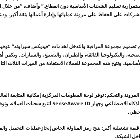
ستمرارية تسليم الشحنات الأساسية دون انقطاع.” وأضاف، “من خلال الجم
لشركات على الحفاظ على مرونة عملياتها وإدارة أعمالها بثقة أكبر، ود
م تصميم مجموعة المراقبة والتدخل لخدمات “فيديكس سيراوند” لتوفير
لصحية، والتكنولوجيا الفائقة، والطيران، والتصنيع، والسيارات. وتكمن
أساسية. وتتيح هذه المجموعة للعملاء الاستفادة من الميزات الثلاث التال
المرونة والتحكم: توفر لوحة المعلومات المركزية إمكانية المتابعة العال
بالذكاء الاصطناعي وجهاز seAware ID
حظي.
قيمة تشغيلية أكبر: يتيح رمز المناولة الخاص إنجازعمليات التحميل والم
اخل الشبكة.