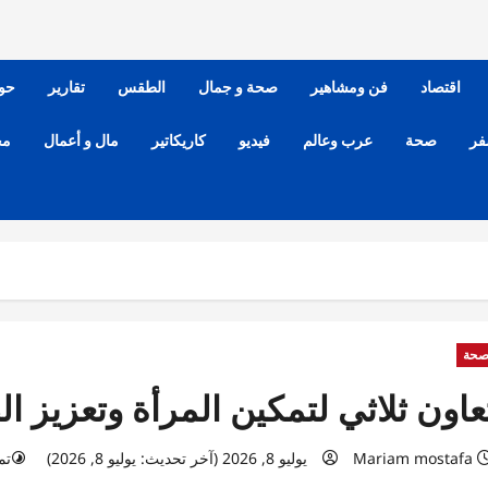
اقتصاد
فن ومشاهير
صحة و جمال
الطقس
تقارير
حو
فر
صحة
عرب وعالم
فيديو
كاريكاتير
مال و أعمال
مح
حة
عاون ثلاثي لتمكين المرأة وتعزيز ال
Mariam mostafa
يوليو 8, 2026 (آخر تحديث: يوليو 8, 2026)
تمت