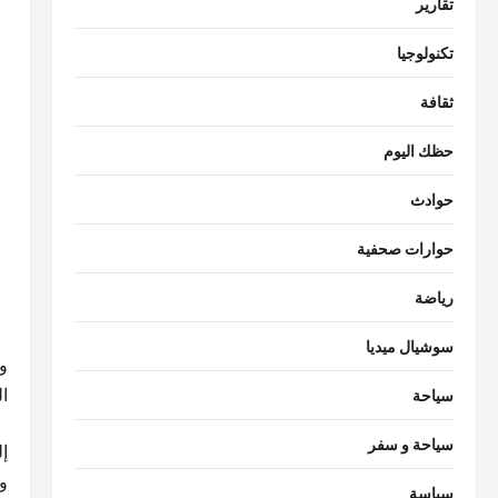
تقارير
تكنولوجيا
ثقافة
حظك اليوم
حوادث
حوارات صحفية
رياضة
سوشيال ميديا
و
ا
سياحة
سياحة و سفر
إ
و
سياسة