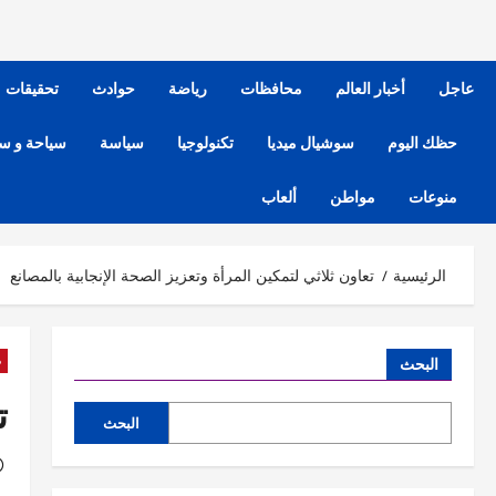
عاجل
أخبار العالم
محافظات
رياضة
حوادث
تحقيقات
حظك اليوم
سوشيال ميديا
تكنولوجيا
سياسة
سياحة و س
منوعات
مواطن
ألعاب
الرئيسية
تعاون ثلاثي لتمكين المرأة وتعزيز الصحة الإنجابية بالمصانع
ص
البحث
ت
البحث