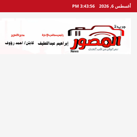
خطي
أغسطس 6, 2026
3:43:57 PM
لى
لمحتوى