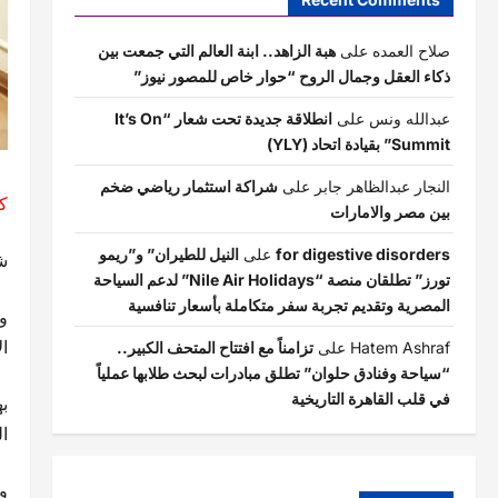
صلاح العمده
على
هبة الزاهد.. ابنة العالم التي جمعت بين
ذكاء العقل وجمال الروح “حوار خاص للمصور نيوز”
عبدالله ونس
على
انطلاقة جديدة تحت شعار “It’s On
Summit” بقيادة اتحاد (YLY)
النجار عبدالظاهر جابر
على
شراكة استثمار رياضي ضخم
ك
بين مصر والامارات
for digestive disorders
على
النيل للطيران” و”ريمو
شه
تورز” تطلقان منصة “Nile Air Holidays” لدعم السياحة
المصرية وتقديم تجربة سفر متكاملة بأسعار تنافسية
و
ا
Hatem Ashraf
على
تزامناً مع افتتاح المتحف الكبير..
“سياحة وفنادق حلوان” تطلق مبادرات لبحث طلابها عملياً
في قلب القاهرة التاريخية
ب
ا
و