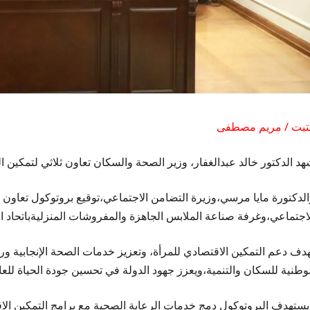
تبت / مريم مصطفى
د الدكتور خالد عبدالغفار، وزير الصحة والسكان تعاون ثلاثي لتمكين الم
الدكتورة مايا مرسي،وزيرة التضامن الاجتماعي،توقيع بروتوكول تعاون ث
لاجتماعي،وغرفة صناعة الملابس الجاهزة والمفروشات المنزليةباتحاد 
هدف دعم التمكين الاقتصادي للمرأة، وتعزيز خدمات الصحة الإنجابية ورع
لوطنية للسكان والتنمية،ويعزز جهود الدولة في تحسين جودة الحياة للع
يستهدف البروتوكول دمج خدمات الرعاية الصحية مع برامج التمكين الاق