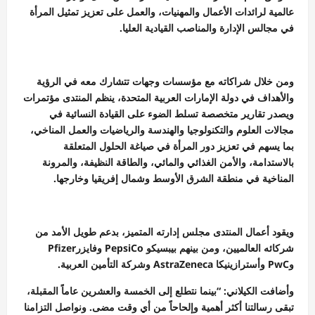
عالمية لرائدات الأعمال والمهنيات، والعمل على تعزيز تمثيل المرأة
في مجالس الإدارة والمناصب القيادية العليا.
ومن خلال شراكاته مع مؤسسات وجهات تتشارك معه في الرؤية
والأهداف في دولة الإمارات العربية المتحدة، ينظم المنتدى مؤتمرات
ويصدر تقارير متخصصة تسلط الضوء على القيادة النسائية في
مجالات العلوم والتكنولوجيا والهندسة والرياضيات والعمل المناخي،
بما يسهم في تعزيز دور المرأة في صياغة الحلول المتعلقة
بالاستدامة، والأمن الغذائي والمائي، والطاقة النظيفة، والمرونة
المناخية في منطقة الشرق الأوسط وشمال إفريقيا وخارجها.
ويقود أعمال المنتدى مجلس إدارته المتميز، بدعم طويل الأمد من
شركائه العالميين، ومن بينهم بيبسيكو PepsiCo وفايزرPfizer
وPwC وأسترازينيكا AstraZeneca وشركة التأمين العربية.
وأضافت الكيلاني: “بينما نتطلع إلى الخمسة والعشرين عاماً المقبلة،
تبقى رسالتنا أكثر أهمية وإلحاحاً من أي وقت مضى. ونواصل التزامنا