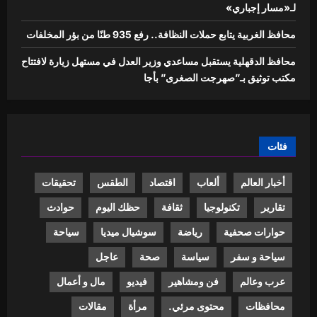
لـ«مسار إجباري»
محافظ الغربية يتابع حملات النظافة.. رفع 935 طنًا من بؤر المخلفات
محافظ الدقهلية يستقبل مساعدي وزير العدل في مستهل زيارة لافتتاح
مكتب توثيق بـ”صهرجت الصغرى” بأجا
فئات
أخبار العالم
ألعاب
اقتصاد
الطقس
تحقيقات
تقارير
تكنولوجيا
ثقافة
حظك اليوم
حوادث
حوارات صحفية
رياضة
سوشيال ميديا
سياحة
سياحة و سفر
سياسة
صحة
عاجل
عرب وعالم
فن ومشاهير
فيديو
مال و أعمال
محافظات
محتوى مرئي.
مرأة
مقالات