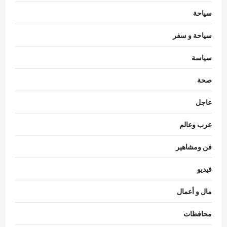
سياحة
سياحة و سفر
سياسة
محافظات
محافظ الدقهلية يستقبل مساعدي وزير العدل
صحة
في مستهل زيارة لافتتاح مكتب توثيق
بـ”صهرجت الصغرى” بأجا
عاجل
3
Eman Sherif
أغسطس 6, 2026
0
عرب وعالم
محافظات
محافظ الغربية يتابع نتائج الحملات التموينية
فن ومشاهير
ويؤكد استمرار الرقابة اليومية على المخابز
البلدية
فيديو
4
Eman Sherif
أغسطس 6, 2026
0
مال و أعمال
محافظات
محافظ الوادي الجديد تلتقي مدير الأمن لبحث
محافظات
مشروعات دعم المنظومة الأمنية