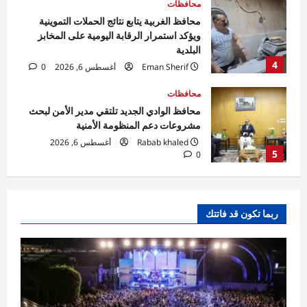
محافظات
محافظ الغربية يتابع نتائج الحملات التموينية
ويؤكد استمرار الرقابة اليومية على المخابز
البلدية
4
Eman Sherif
أغسطس 6, 2026
0
محافظات
محافظ الوادي الجديد تلتقي مدير الأمن لبحث
مشروعات دعم المنظومة الأمنية
Rabab khaled
أغسطس 6, 2026
5
0
محافظات
مهرجان الصيف الدولي بمكتبة الإسكندرية
ربما تكون قد فاتتك
ينطلق بحفل جماهيري لـ«مسار إجباري»
Eman Sherif
أغسطس 6, 2026
0
1
محافظات
محافظ الغربية يتابع حملات النظافة.. رفع 935