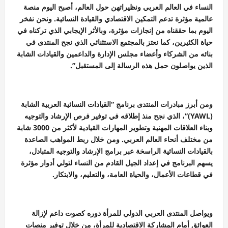
النساء في العالم العربي ونظيراتهن حول العالم، أصبح اليوم منصة
عالمية مؤثرة تدعم التمكين الاقتصادي والقيادة النسائية. ونحن نفخر
اليوم بما حققناه من إنجازات مؤثرة، وبالأثر الإيجابي الذي تركناه في
حياة الكثيرين، كما نعتز بالمجتمع الاستثنائي الذي نجح المنتدى في
بنائه من الشركاء وأعضاء مجلس الإدارة والداعمين والقيادات الشابة
الذين يواصلون حمل هذه الرسالة إلى المستقبل”.
ومن أبرز مبادرات المنتدى برنامج “القيادات النسائية العربية الشابة
(YAWL)”، الذي نجح منذ إطلاقه في توفير فرص الإرشاد والتوجيه
وبناء العلاقات المهنية وتطوير المهارات القيادية لأكثر من 3000 شابة
من مختلف أنحاء العالم العربي. ومن خلال ربط المواهب الصاعدة
بالقيادات النسائية الراسخة عبر برامج الإرشاد والتوجيه المتبادل،
يسهم البرنامج في إعداد الجيل القادم من النساء لتولي أدوار مؤثرة
في قطاعات الأعمال، والحياة العامة، والتعليم، والابتكار.
ويواصل المنتدى العربي الدولي للمرأة دوره كصوت داعم لإزالة
العوائق أمام المشاركة الاقتصادية للمرأة، من خلال توفير منصات