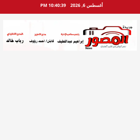
خطي
أغسطس 6, 2026
10:40:40 PM
لى
لمحتوى