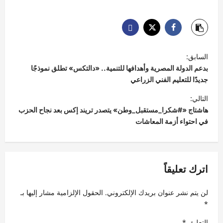
ت
السابق:
ص
بدعم الدولة المصرية وأهدافها للتنمية.. «دالتكس» تطلق نموذجًا
فّ
جديدًا للتعليم الفني الزراعي
ح
التالي:
هاشتاج «#شكرا_مستقبل_وطن» يتصدر تريند إكس بعد نجاح الحزب
ا
في احتواء أزمة المعاشات
ل
م
ق
اترك تعليقاً
ا
ل
لن يتم نشر عنوان بريدك الإلكتروني.
الحقول الإلزامية مشار إليها بـ
ا
*
ت
التعليق
*