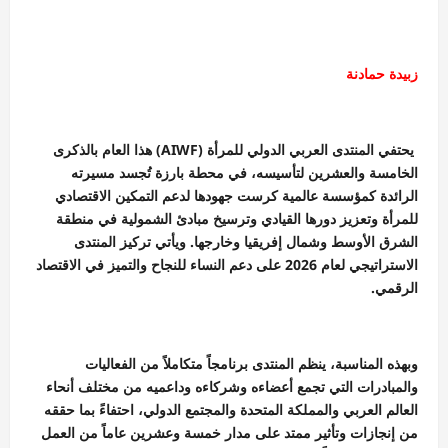
زبيدة حمادنة
يحتفي المنتدى العربي الدولي للمرأة (AIWF) هذا العام بالذكرى
الخامسة والعشرين لتأسيسه، في محطة بارزة تُجسد مسيرته
الرائدة كمؤسسة عالمية كرست جهودها لدعم التمكين الاقتصادي
للمرأة وتعزيز دورها القيادي وترسيخ مبادئ الشمولية في منطقة
الشرق الأوسط وشمال إفريقيا وخارجها. ويأتي تركيز المنتدى
الاستراتيجي لعام 2026 على دعم النساء للنجاح والتميز في الاقتصاد
الرقمي.
وبهذه المناسبة، ينظم المنتدى برنامجاً متكاملاً من الفعاليات
والمبادرات التي تجمع أعضاءه وشركاءه وداعميه من مختلف أنحاء
العالم العربي والمملكة المتحدة والمجتمع الدولي، احتفاءً بما حققه
من إنجازات وتأثير ممتد على مدار خمسة وعشرين عاماً من العمل