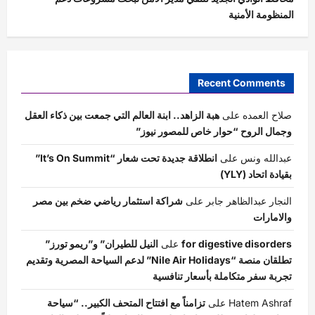
المنظومة الأمنية
Recent Comments
صلاح العمده
على
هبة الزاهد.. ابنة العالم التي جمعت بين ذكاء العقل
وجمال الروح “حوار خاص للمصور نيوز”
عبدالله ونس
على
انطلاقة جديدة تحت شعار “It’s On Summit”
بقيادة اتحاد (YLY)
النجار عبدالظاهر جابر
على
شراكة استثمار رياضي ضخم بين مصر
والامارات
for digestive disorders
على
النيل للطيران” و”ريمو تورز”
تطلقان منصة “Nile Air Holidays” لدعم السياحة المصرية وتقديم
تجربة سفر متكاملة بأسعار تنافسية
Hatem Ashraf
على
تزامناً مع افتتاح المتحف الكبير.. “سياحة