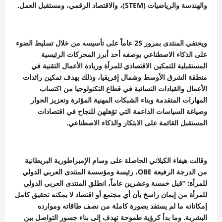
والهندسة والرياضيات (STEM)، والاقتصاد الرقمي، ومستقبل العمل.
ويحتفي المنتدى بمرور 25 عاماً على تأسيسه من خلال تسليط الضوء
على الذكاء الاصطناعي بوصفه أحد أبرز المحركات الرئيسية
المستقبلية للتمكين الاقتصادي للمرأة وريادة الأعمال التقنية في
منطقة الشرق الأوسط وشمال إفريقيا، وذلك بهدف تمكين رائدات
الأعمال والقيادات النسائية في قطاع التكنولوجيا من اكتساب
المهارات المتقدمة وبناء الشبكات المهنية المؤثرة وتعزيز الحوار
وصياغة السياسات الداعمة التي تؤهلهن للنجاح في اقتصادات
المستقبل القائمة على الابتكار والذكاء الاصطناعي.
وقالت هيفاء الكيلاني الحاصلة على وسام الإمبراطورية البريطانية
من الدرجة الرفيعة OBE، رئيسة ومؤسسة المنتدى العربي الدولي
للمرأة: “قبل خمسة وعشرين عاماً، انطلق المنتدى العربي الدولي
للمرأة من إيمان راسخ بأن أي مجتمع أو اقتصاد لا يمكنه تحقيق كامل
إمكاناته ما لم يستفد بصورة كاملة من نصف طاقاته وموارده
البشرية. وما بدأ كرؤية طموحة تهدف إلى بناء جسور التواصل بين