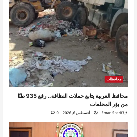
محافظات
محافظ الغربية يتابع حملات النظافة.. رفع 935 طنًا
من بؤر المخلفات
Eman Sherif
أغسطس 6, 2026
0