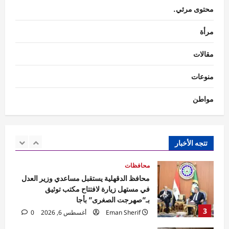
Rabab khaled
أغسطس 6, 2026
محتوى مرئي.
5
0
مرأة
محافظات
مهرجان الصيف الدولي بمكتبة الإسكندرية
مقالات
ينطلق بحفل جماهيري لـ«مسار إجباري»
Eman Sherif
أغسطس 6, 2026
0
منوعات
1
مواطن
محافظات
محافظ الغربية يتابع حملات النظافة.. رفع 935
طنًا من بؤر المخلفات
Eman Sherif
أغسطس 6, 2026
0
تتجه الأخبار
2
محافظات
محافظ الدقهلية يستقبل مساعدي وزير العدل
في مستهل زيارة لافتتاح مكتب توثيق
بـ”صهرجت الصغرى” بأجا
3
Eman Sherif
أغسطس 6, 2026
0