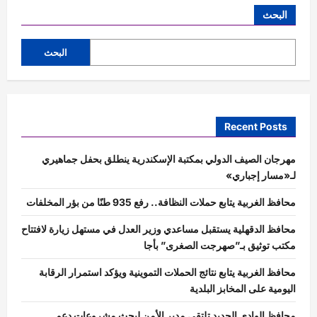
البحث
البحث
Recent Posts
مهرجان الصيف الدولي بمكتبة الإسكندرية ينطلق بحفل جماهيري
لـ«مسار إجباري»
محافظ الغربية يتابع حملات النظافة.. رفع 935 طنًا من بؤر المخلفات
محافظ الدقهلية يستقبل مساعدي وزير العدل في مستهل زيارة لافتتاح
مكتب توثيق بـ”صهرجت الصغرى” بأجا
محافظ الغربية يتابع نتائج الحملات التموينية ويؤكد استمرار الرقابة
اليومية على المخابز البلدية
محافظ الوادي الجديد تلتقي مدير الأمن لبحث مشروعات دعم