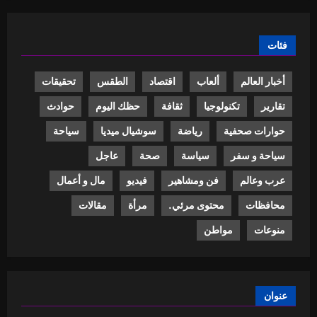
فئات
أخبار العالم
ألعاب
اقتصاد
الطقس
تحقيقات
تقارير
تكنولوجيا
ثقافة
حظك اليوم
حوادث
حوارات صحفية
رياضة
سوشيال ميديا
سياحة
سياحة و سفر
سياسة
صحة
عاجل
عرب وعالم
فن ومشاهير
فيديو
مال و أعمال
محافظات
محتوى مرئي.
مرأة
مقالات
منوعات
مواطن
عنوان