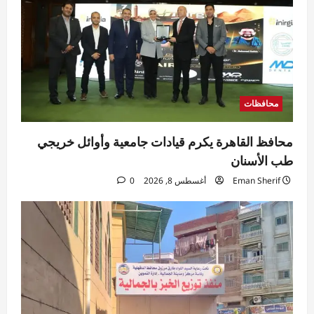
تقارير
مصر الآن.. «بريكس» يفتح آفاقًا جديدة للتجارة
والاستثمار والصناعة المصرية
Rabab khaled
أغسطس 8, 2026
5
0
محافظات
محافظ القاهرة يكرم قيادات جامعية وأوائل خريجي
طب الأسنان
Eman Sherif
أغسطس 8, 2026
0