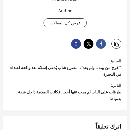
Author
عرض كل المقالات
ت
السابق:
ص
“خرج من بيته.. ولم يعد”.. مصرع شاب يُدعى إسلام بعد واقعة اعتداء
فّ
في البحيرة
ح
التالي:
طرقات على الباب لم يجب عنها أحد.. فكانت الصدمة داخل شقة
ا
بدمياط
ل
م
ق
اترك تعليقاً
ا