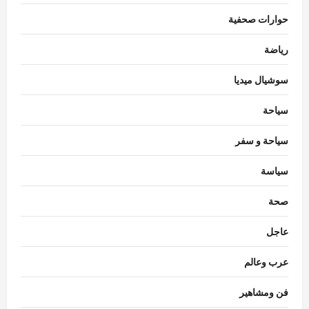
حوارات صحفية
رياضة
سوشيال ميديا
سياحة
سياحة و سفر
سياسة
محافظات
محافظ الدقهلية يتابع انتظام سير العمل بمخبز
صحة
المحافظة الكبير ومنافذ بيع الخبز المدعم بكافة
المراكز
عاجل
3
Eman Sherif
أغسطس 8, 2026
0
عرب وعالم
مقالات
الخليج بين مطرقة الاستنزاف وسندان
فن ومشاهير
التحالفات الهشة