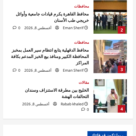
محافظات
محافظ الدقهلية يتابع انتظام سير العمل بمخبز
المحافظة الكبير ومنافذ بيع الخبز المدعم بكافة
المراكز
3
Eman Sherif
أغسطس 8, 2026
0
مقالات
الخليج بين مطرقة الاستنزاف وسندان
التحالفات الهشة
Rabab khaled
أغسطس 8, 2026
4
0
تقارير
مصر الآن.. «بريكس» يفتح آفاقًا جديدة للتجارة
والاستثمار والصناعة المصرية
Rabab khaled
أغسطس 8, 2026
5
0
تقارير
القاهرة تستضيف أول ملتقى دولي في أفريقيا
ربما تكون قد فاتتك
لمناقشة تأثيرات تغير المناخ في هندسة الرياح