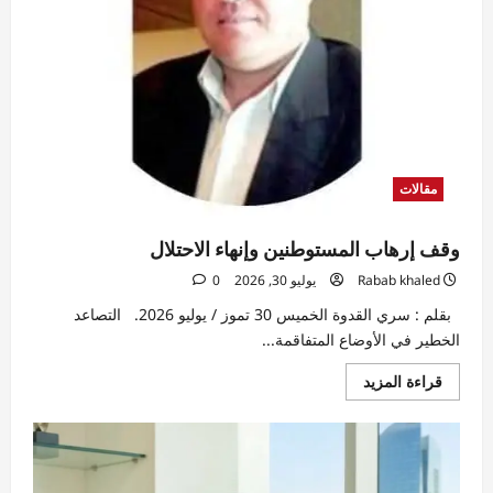
العقارات
كأداة
لتعظيم
تدفقات
النقد
الأجنبى
وتنويع
مصادر
الدخل
مقالات
وقف إرهاب المستوطنين وإنهاء الاحتلال
Rabab khaled
يوليو 30, 2026
0
بقلم : سري القدوة الخميس 30 تموز / يوليو 2026. التصاعد
الخطير في الأوضاع المتفاقمة...
اقرأ
قراءة المزيد
المزيد
عن
وقف
إرهاب
المستوطنين
وإنهاء
الاحتلال