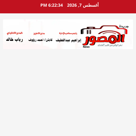
خطي
أغسطس 7, 2026
6:22:36 PM
لى
لمحتوى