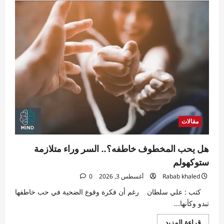
الذكاء
الاصطناعي
والتنمية
المستدامة..
هل
نصنع
مستقبلًا
أكثر
ذكاءً
أم
أكثر
استدامة؟
مقالات
هل يحب المخطوف خاطفه؟.. السر وراء متلازمة
ستوكهولم
Rabab khaled
أغسطس 3, 2026
0
كتب : علي سلطان رغم أن فكرة وقوع الضحية في حب خاطفها
تبدو وكأنها...
اقرأ
قراءة المزيد