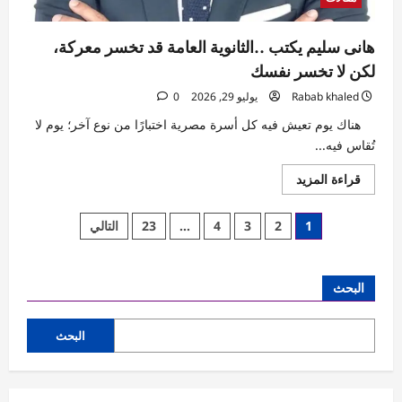
هانى سليم يكتب ..الثانوية العامة قد تخسر معركة،
لكن لا تخسر نفسك
Rabab khaled
يوليو 29, 2026
0
هناك يوم تعيش فيه كل أسرة مصرية اختبارًا من نوع آخر؛ يوم لا
تُقاس فيه...
اقرأ
قراءة المزيد
المزيد
عن
هانى
تعدد
1
2
3
4
…
23
التالي
سليم
يكتب
صفحات
..الثانوية
العامة
قد
المقالات
البحث
تخسر
معركة،
لكن
لا
البحث
تخسر
نفسك