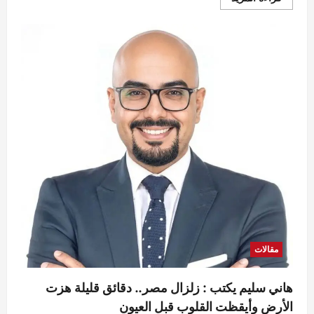
المزيد
عن
هل
يحب
المخطوف
خاطفه؟..
السر
وراء
متلازمة
ستوكهولم
مقالات
هاني سليم يكتب : زلزال مصر.. دقائق قليلة هزت
الأرض وأيقظت القلوب قبل العيون