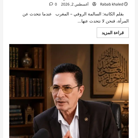
Rabab khaled
أغسطس 2, 2026
0
بقلم الكاتبة: السالمة الروفي – المغرب عندما نتحدث عن
المرأة، فنحن لا نتحدث عنها...
اقرأ
قراءة المزيد
المزيد
عن
المرأة..
أساس
كل
مجتمع
راقٍ
وناضج