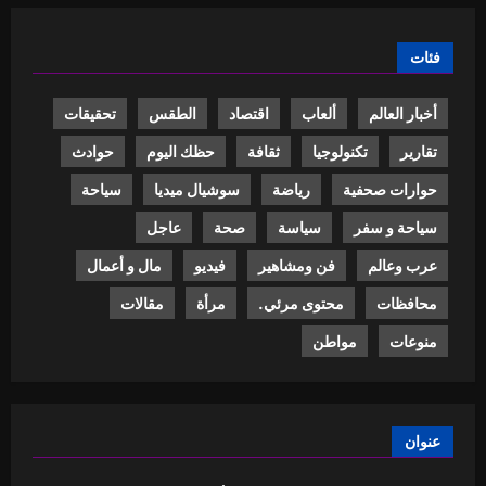
فئات
أخبار العالم
ألعاب
اقتصاد
الطقس
تحقيقات
تقارير
تكنولوجيا
ثقافة
حظك اليوم
حوادث
حوارات صحفية
رياضة
سوشيال ميديا
سياحة
سياحة و سفر
سياسة
صحة
عاجل
عرب وعالم
فن ومشاهير
فيديو
مال و أعمال
محافظات
محتوى مرئي.
مرأة
مقالات
منوعات
مواطن
عنوان