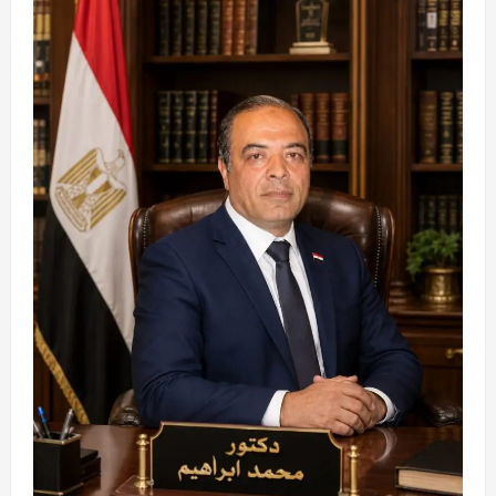
الكهربائي
السريع…
بين
الجدل
والفرصة