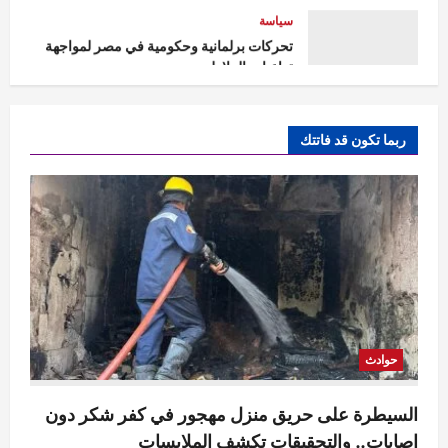
تداعيات الزلازل
Rabab khaled
أغسطس 7, 2026
5
0
حوادث
السيطرة على حريق منزل مهجور في كفر
ربما تكون قد فاتتك
شكر دون إصابات.. والتحقيقات تكشف
الملابسات
1
Raneem
أغسطس 7, 2026
0
حوادث
مقتل مسن بورسعيد.. العثور على رجل مُقيد
اليدين والقدمين داخل منزله والأمن يكثف
التحريات
2
Raneem
أغسطس 7, 2026
0
اقتصاد
حوادث
احتياطي النقد الأجنبي بمصر يبلغ مستوى قياسياً
غير مسبوق
السيطرة على حريق منزل مهجور في كفر شكر دون
Rabab khaled
أغسطس 7, 2026
إصابات.. والتحقيقات تكشف الملابسات
3
0