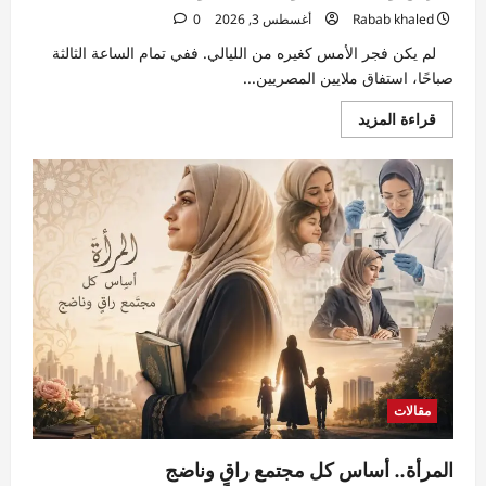
Rabab khaled
أغسطس 3, 2026
0
لم يكن فجر الأمس كغيره من الليالي. ففي تمام الساعة الثالثة
صباحًا، استفاق ملايين المصريين...
اقرأ
قراءة المزيد
المزيد
عن
هاني
سليم
يكتب
:
زلزال
مصر..
دقائق
قليلة
هزت
الأرض
وأيقظت
القلوب
قبل
العيون
مقالات
المرأة.. أساس كل مجتمع راقٍ وناضج