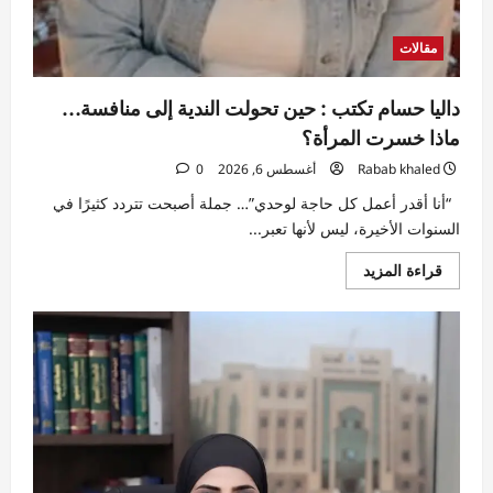
مقالات
داليا حسام تكتب : حين تحولت الندية إلى منافسة…
ماذا خسرت المرأة؟
Rabab khaled
أغسطس 6, 2026
0
“أنا أقدر أعمل كل حاجة لوحدي”… جملة أصبحت تتردد كثيرًا في
السنوات الأخيرة، ليس لأنها تعبر...
اقرأ
قراءة المزيد
المزيد
عن
داليا
حسام
تكتب
:
حين
تحولت
الندية
إلى
منافسة…
ماذا
خسرت
المرأة؟