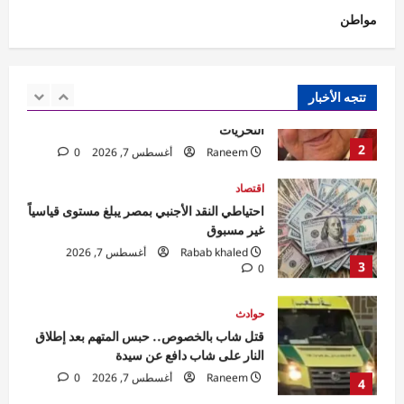
مواطن
حوادث
مقتل مسن بورسعيد.. العثور على رجل مُقيد
اليدين والقدمين داخل منزله والأمن يكثف
التحريات
تتجه الأخبار
2
Raneem
أغسطس 7, 2026
0
اقتصاد
احتياطي النقد الأجنبي بمصر يبلغ مستوى قياسياً
غير مسبوق
Rabab khaled
أغسطس 7, 2026
3
0
حوادث
قتل شاب بالخصوص.. حبس المتهم بعد إطلاق
النار على شاب دافع عن سيدة
Raneem
أغسطس 7, 2026
0
4
سياسة
تحركات برلمانية وحكومية في مصر لمواجهة