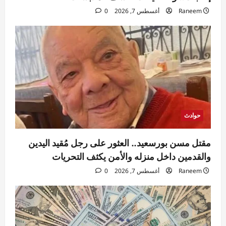
Raneem
أغسطس 7, 2026
0
حوادث
قتل شاب بالخصوص.. حبس المتهم بعد إطلاق
النار على شاب دافع عن سيدة
Raneem
أغسطس 7, 2026
0
4
سياسة
تحركات برلمانية وحكومية في مصر لمواجهة
تداعيات الزلازل
حوادث
Rabab khaled
أغسطس 7, 2026
5
0
مقتل مسن بورسعيد.. العثور على رجل مُقيد اليدين
والقدمين داخل منزله والأمن يكثف التحريات
Raneem
أغسطس 7, 2026
0