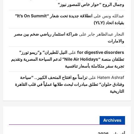
وجمال الروح “حوار خاص للمصور نيوز”
عبدالله ونس
على
انطلاقة جديدة تحت شعار “It’s On Summit”
بقيادة اتحاد (YLY)
النجار عبدالظاهر جابر
على
شراكة استثمار رياضي ضخم بين مصر
والامارات
for digestive disorders
على
النيل للطيران” و”ريمو تورز”
تطلقان منصة “Nile Air Holidays” لدعم السياحة المصرية وتقديم
تجربة سفر متكاملة بأسعار تنافسية
Hatem Ashraf
على
تزامناً مع افتتاح المتحف الكبير.. “سياحة
وفنادق حلوان” تطلق مبادرات لبحث طلابها عملياً في قلب القاهرة
التاريخية
Archives
أغسطس 2026